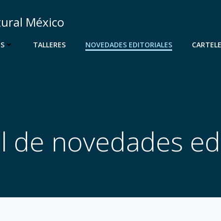
tural México
OS
TALLERES
NOVEDADES EDITORIALES
CARTEL
l de novedades edi